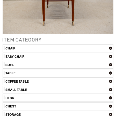
CHAIR
EASY CHAIR
SOFA
TABLE
COFFEE TABLE
SMALL TABLE
DESK
CHEST
STORAGE