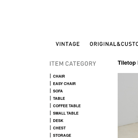
Tiletop
CHAIR
EASY CHAIR
SOFA
TABLE
COFFEE TABLE
SMALL TABLE
DESK
CHEST
STORAGE