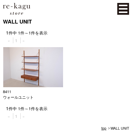
WALL UNIT
1
件中
1
件～
1
件を表示
«
1
»
8411
ウォールユニット
1
件中
1
件～
1
件を表示
«
1
»
top
WALL UNIT