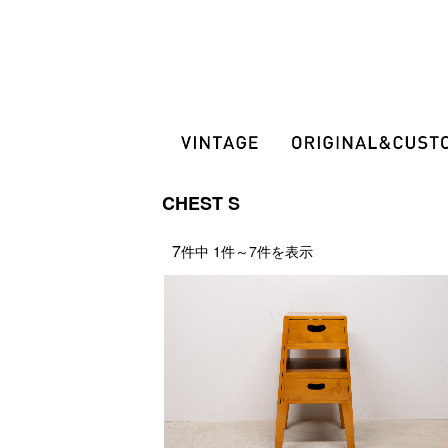
CHEST S
7
件中
1
件～
7
件を表示