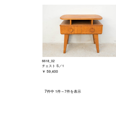
6618_02
チェスト S／1
￥ 59,400
7
件中
1
件～
7
件を表示