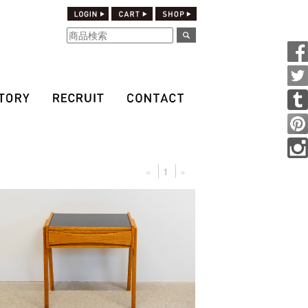
«
1
»